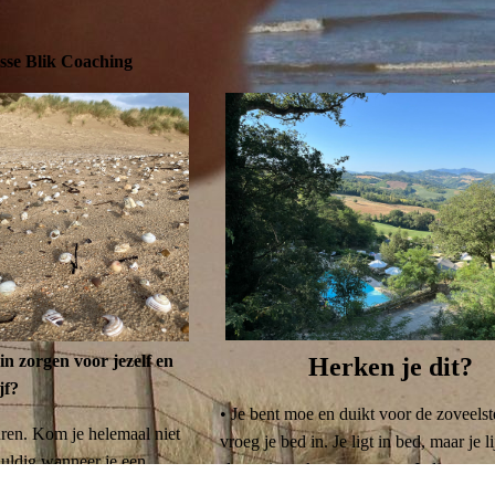
sse Blik Coaching
in zorgen voor jezelf en
Herken je dit?
jf?
• Je bent moe en duikt voor de zoveelst
uren. Kom je helemaal niet
vroeg je bed in. Je ligt in bed, maar je li
chuldig wanneer je een
slaap niet te kunnen vatten. Je ligt te w
est. Wil je niets liever dan