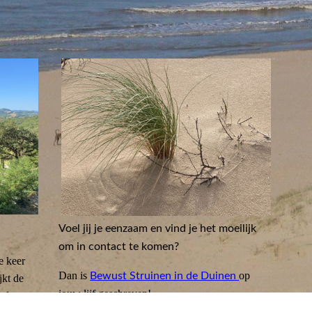
Voel jij je eenzaam en vind je het moeilijk
om in contact te komen?
e keer
Dan is
op
Bewust Struinen in de Duinen
jkt de
jouw lijf geschreven!
oelen en