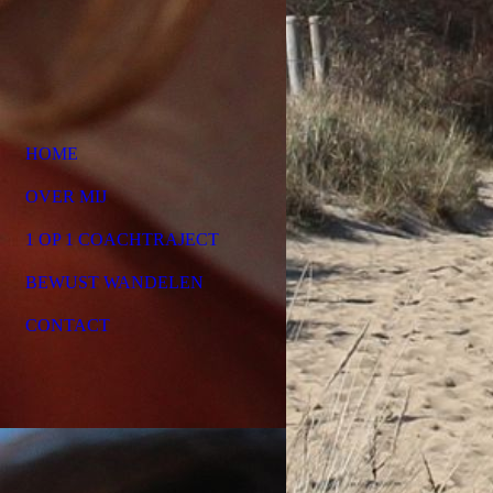
HOME
OVER MIJ
1 OP 1 COACHTRAJECT
BEWUST WANDELEN
CONTACT