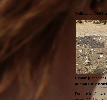
Welkom bij Met Fri
Ervaar je onbalans 
de ander of je bedri
Draait je hoofd over
tot rust. Voel je je s
moment voor jezelf ki